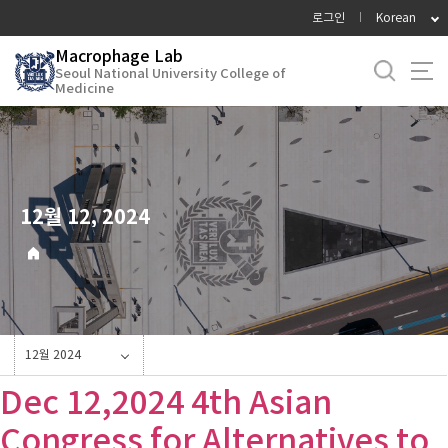
바
로그인
Korean
로
Macrophage Lab
가
Seoul National University College of
기
Medicine
메
뉴
12월 12, 2024
12월 2024
Dec 12,2024 4th Asian
Congress for Alternatives to